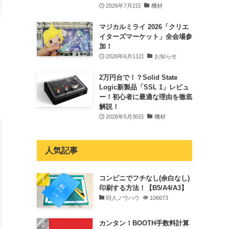
2026年7月2日
機材
マジカルミライ 2026「クリエ
イターズマーケット」全会場参
加！
2026年6月11日
お知らせ
2万円台で！？Solid State
Logic新製品「SSL 1」レビュ
ー！初心者に最適な理由を徹底
解説！
2026年5月30日
機材
人気記事
コンビニでフチなし(余白なし)
印刷する方法！【B5/A4/A3】
同人ノウハウ
106673
カンタン！BOOTH手数料計算