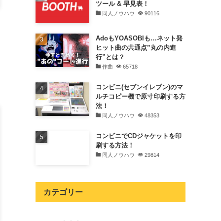
ツール & 早見表！
同人ノウハウ
90116
AdoもYOASOBIも…ネット発
ヒット曲の共通点”丸の内進
行”とは？
作曲
65718
コンビニ(セブンイレブン)のマ
ルチコピー機で原寸印刷する方
法！
同人ノウハウ
48353
コンビニでCDジャケットを印
刷する方法！
同人ノウハウ
29814
カテゴリー