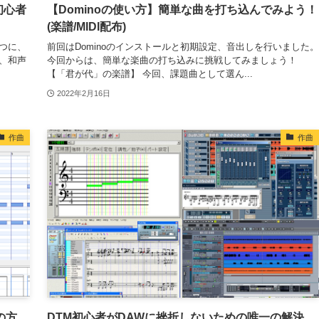
初心者
【Dominoの使い方】簡単な曲を打ち込んでみよう！
(楽譜/MIDI配布)
つに、
前回はDominoのインストールと初期設定、音出しを行いました。
、和声
今回からは、簡単な楽曲の打ち込みに挑戦してみましょう！
【「君が代」の楽譜】 今回、課題曲として選ん...
2022年2月16日
作曲
作曲
の方
DTM初心者がDAWに挫折しないための唯一の解決