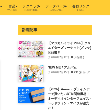
ル
作品
テクニック
データベース
各種リンク
WORKS
TECHNIQUE
DATABASE
LINKS
新着記事
【マジカルミライ 2026】クリ
エイターズマーケット(ズマケ)
お品書き
2026年7月17日
お品書き
NEW ME / アルバム
2026年7月15日
CD (れれれP)
【2026】Amazonプライムデ
ーで買いたいDTM関連機材！
オーディオインターフェイス・
ヘッドフォン・マイクが激安
に！