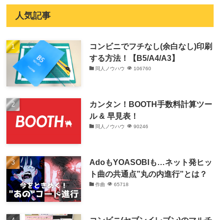
人気記事
コンビニでフチなし(余白なし)印刷
する方法！【B5/A4/A3】
同人ノウハウ
106760
カンタン！BOOTH手数料計算ツー
ル & 早見表！
同人ノウハウ
90246
AdoもYOASOBIも…ネット発ヒッ
ト曲の共通点”丸の内進行”とは？
作曲
65718
コンビニ(セブンイレブン)のマルチ