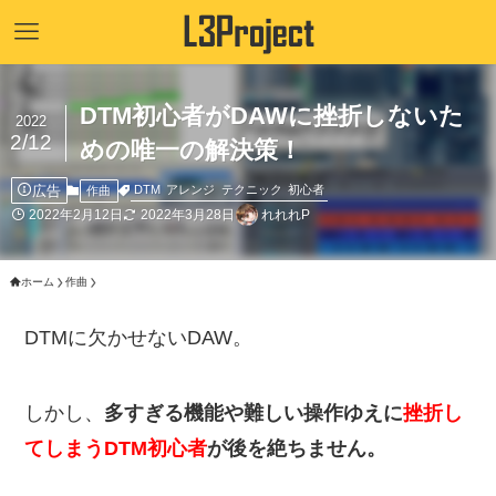
DTM初心者がDAWに挫折しないた
2022
2/12
めの唯一の解決策！
広告
DTM
アレンジ
テクニック
初心者
作曲
2022年2月12日
2022年3月28日
れれれP
ホーム
作曲
DTMに欠かせないDAW。
しかし、
多すぎる機能や難しい操作ゆえに
挫折し
てしまうDTM初心者
が後を絶ちません。