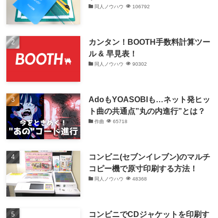
同人ノウハウ
106792
カンタン！BOOTH手数料計算ツー
ル & 早見表！
同人ノウハウ
90302
AdoもYOASOBIも…ネット発ヒッ
ト曲の共通点”丸の内進行”とは？
作曲
65718
コンビニ(セブンイレブン)のマルチ
コピー機で原寸印刷する方法！
同人ノウハウ
48368
コンビニでCDジャケットを印刷す