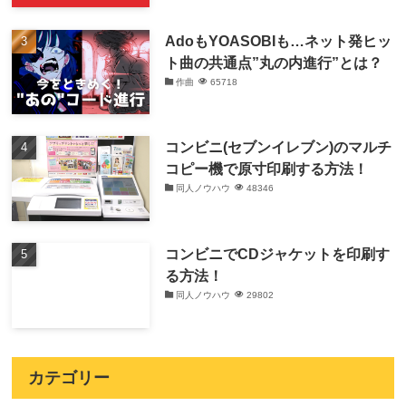
AdoもYOASOBIも…ネット発ヒッ
ト曲の共通点”丸の内進行”とは？
作曲
65718
コンビニ(セブンイレブン)のマルチ
コピー機で原寸印刷する方法！
同人ノウハウ
48346
コンビニでCDジャケットを印刷す
る方法！
同人ノウハウ
29802
カテゴリー