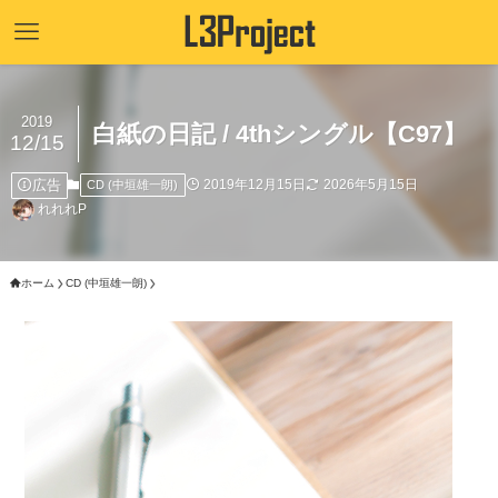
2019
白紙の日記 / 4thシングル【C97】
12/15
広告
2019年12月15日
2026年5月15日
CD (中垣雄一朗)
れれれP
ホーム
CD (中垣雄一朗)