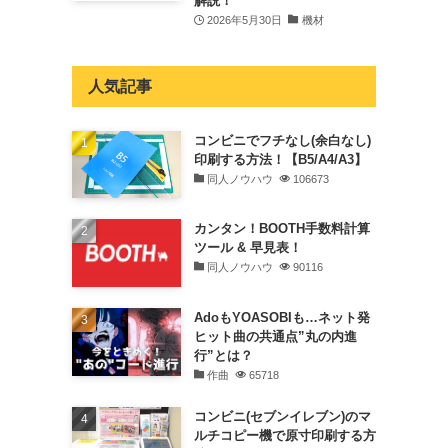
解説！
2026年5月30日
機材
人気記事
コンビニでフチなし(余白なし)
印刷する方法！【B5/A4/A3】
同人ノウハウ
106673
カンタン！BOOTH手数料計算
ツール & 早見表！
同人ノウハウ
90116
AdoもYOASOBIも…ネット発
ヒット曲の共通点”丸の内進
行”とは？
作曲
65718
コンビニ(セブンイレブン)のマ
ルチコピー機で原寸印刷する方