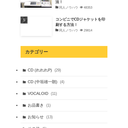
法！
同人ノウハウ
48353
コンビニでCDジャケットを印
刷する方法！
同人ノウハウ
29814
カテゴリー
CD (れれれP)
(29)
CD (中垣雄一朗)
(4)
VOCALOID
(11)
お品書き
(1)
お知らせ
(13)