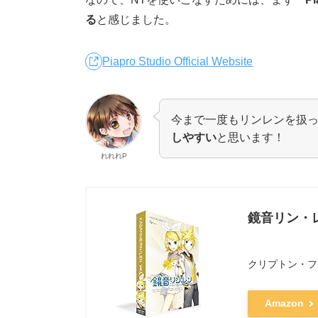
る
と感じました。
Piapro Studio Official Website
今まで一度もリンレンを扱
しやすい
と思います！
れれれP
鏡音リン・レ
クリプトン・フ
Amazon