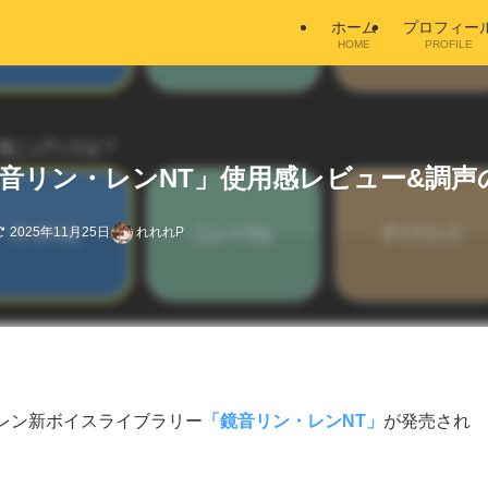
ホーム
プロフィー
HOME
PROFILE
音リン・レンNT」使用感レビュー&調声
2025年11月25日
れれれP
ン・レン新ボイスライブラリー
「鏡音リン・レンNT」
が発売され