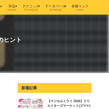
ル
作品
テクニック
データベース
各種リンク
WORKS
TECHNIQUE
DATABASE
LINKS
のヒント
新着記事
【マジカルミライ 2026】クリ
エイターズマーケット(ズマケ)