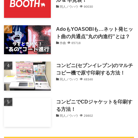
ル & 早見表！
同人ノウハウ
90030
AdoもYOASOBIも…ネット発ヒッ
ト曲の共通点”丸の内進行”とは？
作曲
65718
コンビニ(セブンイレブン)のマルチ
コピー機で原寸印刷する方法！
同人ノウハウ
48346
コンビニでCDジャケットを印刷す
る方法！
同人ノウハウ
29802