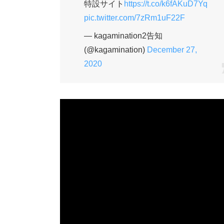
特設サイト
https://t.co/k6fAKuD7Yq
pic.twitter.com/7zRm1uF22F
— kagamination2告知
(@kagamination)
December 27,
2020