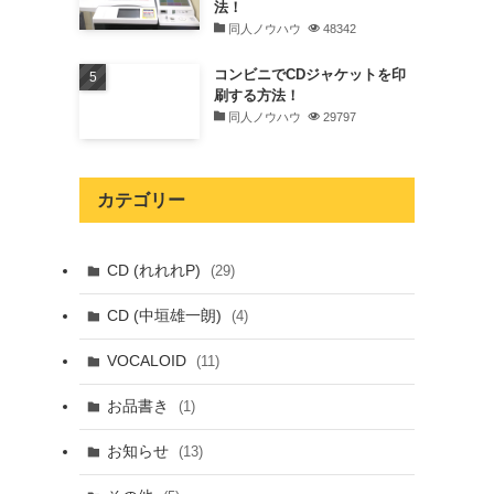
法！
同人ノウハウ
48342
コンビニでCDジャケットを印
刷する方法！
同人ノウハウ
29797
カテゴリー
CD (れれれP)
(29)
CD (中垣雄一朗)
(4)
VOCALOID
(11)
お品書き
(1)
お知らせ
(13)