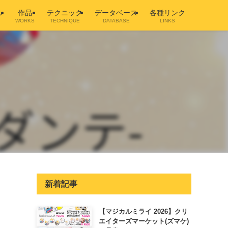
ル
作品
テクニック
データベース
各種リンク
WORKS
TECHNIQUE
DATABASE
LINKS
新着記事
【マジカルミライ 2026】クリ
エイターズマーケット(ズマケ)