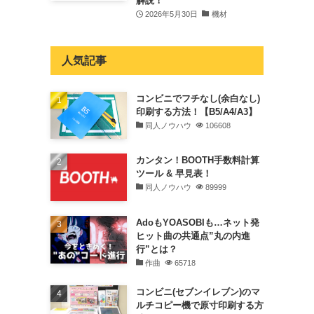
解説！
2026年5月30日
機材
人気記事
コンビニでフチなし(余白なし)
印刷する方法！【B5/A4/A3】
同人ノウハウ
106608
カンタン！BOOTH手数料計算
ツール & 早見表！
同人ノウハウ
89999
AdoもYOASOBIも…ネット発
ヒット曲の共通点”丸の内進
行”とは？
作曲
65718
コンビニ(セブンイレブン)のマ
ルチコピー機で原寸印刷する方