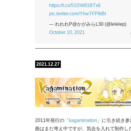
https://t.co/51DW81BTx6
pic.twitter.com/YhwTFPIkBt
— れれれP@かがみらL30 (@lelelep)
October 10, 2021
2021.12.27
2011年発行の
『kagamination』
に引き続き参
曲はまだ考え中ですが、気合を入れて制作し