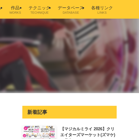
ル
作品
テクニック
データベース
各種リンク
WORKS
TECHNIQUE
DATABASE
LINKS
新着記事
【マジカルミライ 2026】クリ
エイターズマーケット(ズマケ)