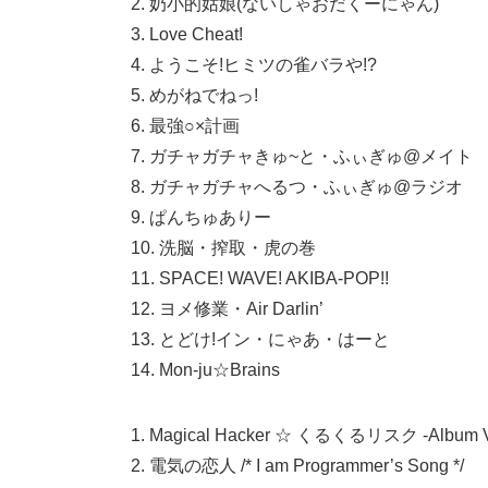
2. 奶小的姑娘(ないしゃおだくーにゃん)
3. Love Cheat!
4. ようこそ!ヒミツの雀バラや!?
5. めがねでねっ!
6. 最強○×計画
7. ガチャガチャきゅ~と・ふぃぎゅ@メイト
8. ガチャガチャへるつ・ふぃぎゅ@ラジオ
9. ぱんちゅありー
10. 洗脳・搾取・虎の巻
11. SPACE! WAVE! AKIBA-POP!!
12. ヨメ修業・Air Darlin’
13. とどけ!イン・にゃあ・はーと
14. Mon-ju☆Brains
1. Magical Hacker ☆ くるくるリスク -Album V
2. 電気の恋人 /* I am Programmer’s Song */