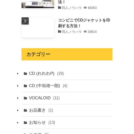
法！
同人ノウハウ
48353
コンビニでCDジャケットを印
刷する方法！
同人ノウハウ
29814
カテゴリー
CD (れれれP)
(29)
CD (中垣雄一朗)
(4)
VOCALOID
(11)
お品書き
(1)
お知らせ
(13)