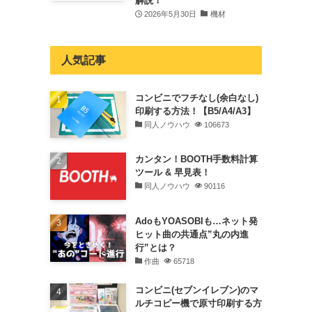
解説！
2026年5月30日
機材
人気記事
コンビニでフチなし(余白なし)
印刷する方法！【B5/A4/A3】
同人ノウハウ
106673
カンタン！BOOTH手数料計算
ツール & 早見表！
同人ノウハウ
90116
AdoもYOASOBIも…ネット発
ヒット曲の共通点”丸の内進
行”とは？
作曲
65718
コンビニ(セブンイレブン)のマ
ルチコピー機で原寸印刷する方