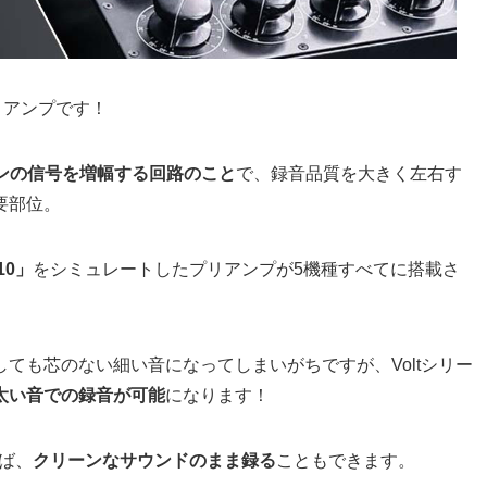
リアンプです！
インの信号を増幅する回路のこと
で、録音品質を大きく左右す
要部位。
10」
をシミュレートしたプリアンプが5機種すべてに搭載さ
ても芯のない細い音になってしまいがちですが、Voltシリー
太い音での録音が可能
になります！
れば、
クリーンなサウンドのまま録る
こともできます。