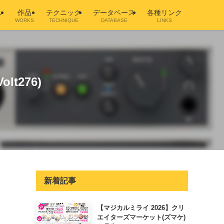
ル
作品
テクニック
データベース
各種リンク
WORKS
TECHNIQUE
DATABASE
LINKS
olt276)
新着記事
【マジカルミライ 2026】クリ
エイターズマーケット(ズマケ)