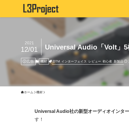
2021
Universal Audio「Volt」
12/01
広告
DTM
インターフェイス
レビュー
初心者
新製品
機材
ホーム
機材
Universal Audio社の新型オーディオインタ
す！