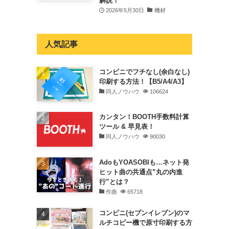
解説！
2026年5月30日
機材
人気記事
コンビニでフチなし(余白なし)
印刷する方法！【B5/A4/A3】
同人ノウハウ
106624
カンタン！BOOTH手数料計算
ツール & 早見表！
同人ノウハウ
90030
AdoもYOASOBIも…ネット発
ヒット曲の共通点”丸の内進
行”とは？
作曲
65718
コンビニ(セブンイレブン)のマ
ルチコピー機で原寸印刷する方