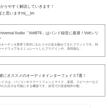
わかりやすく解説していきます！
と思いますm(__)m
ersal Audio「Volt876」はバンド録音に最適！Voltシリ
ー
dioは、プロオーディオ業界で長年にわたりその名を馳せてきたブランドです。特
ハードウェアをエミュレートしたプラグインや、高性能な…
初心者にオススメのオーディオインターフェイス7選！
ェイスは、パソコンやスマートフォンとマイク、楽器、スピーカーなど
声の入出力を可能にする機器です。自宅での音楽制作や配…