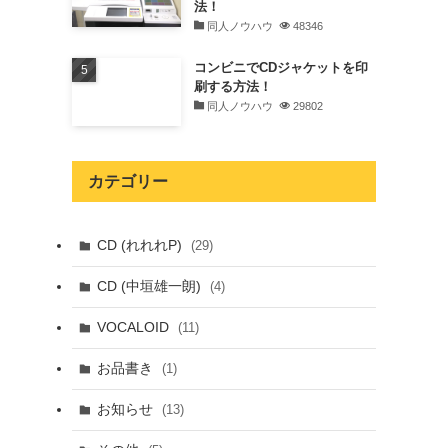
法！
同人ノウハウ
48346
コンビニでCDジャケットを印
刷する方法！
同人ノウハウ
29802
カテゴリー
CD (れれれP)
(29)
CD (中垣雄一朗)
(4)
VOCALOID
(11)
お品書き
(1)
お知らせ
(13)