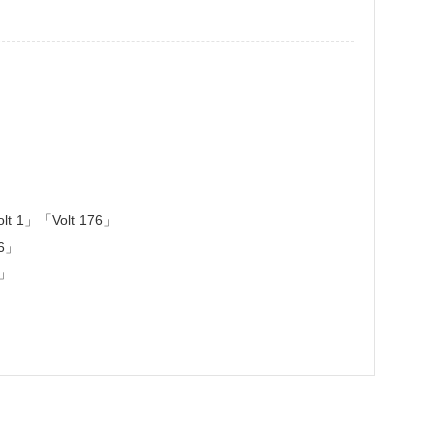
1」「Volt 176」
6」
6」