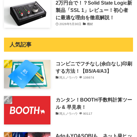
2万円台で！？Solid State Logic新
製品「SSL 1」レビュー！初心者
に最適な理由を徹底解説！
2026年5月30日
機材
人気記事
コンビニでフチなし(余白なし)印刷
する方法！【B5/A4/A3】
同人ノウハウ
106674
カンタン！BOOTH手数料計算ツー
ル & 早見表！
同人ノウハウ
90117
AdoもYOASOBIも…ネット発ヒッ