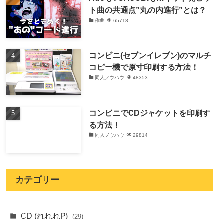
ト曲の共通点”丸の内進行”とは？
作曲
65718
コンビニ(セブンイレブン)のマルチ
コピー機で原寸印刷する方法！
同人ノウハウ
48353
コンビニでCDジャケットを印刷す
る方法！
同人ノウハウ
29814
カテゴリー
CD (れれれP)
(29)