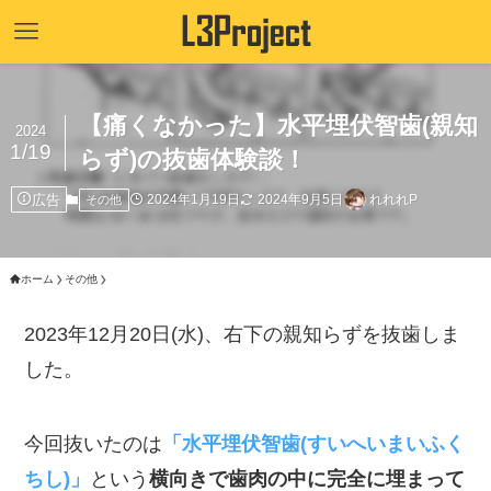
【痛くなかった】水平埋伏智歯(親知
2024
1/19
らず)の抜歯体験談！
広告
2024年1月19日
2024年9月5日
れれれP
その他
ホーム
その他
2023年12月20日(水)、右下の親知らずを抜歯しま
した。
今回抜いたのは
「水平埋伏智歯(すいへいまいふく
ちし)」
という
横向きで歯肉の中に完全に埋まって