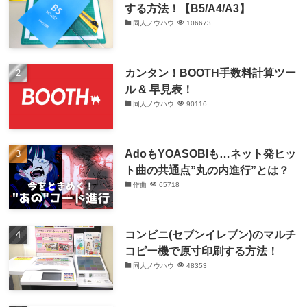
する方法！【B5/A4/A3】
同人ノウハウ
106673
カンタン！BOOTH手数料計算ツー
ル & 早見表！
同人ノウハウ
90116
AdoもYOASOBIも…ネット発ヒッ
ト曲の共通点”丸の内進行”とは？
作曲
65718
コンビニ(セブンイレブン)のマルチ
コピー機で原寸印刷する方法！
同人ノウハウ
48353