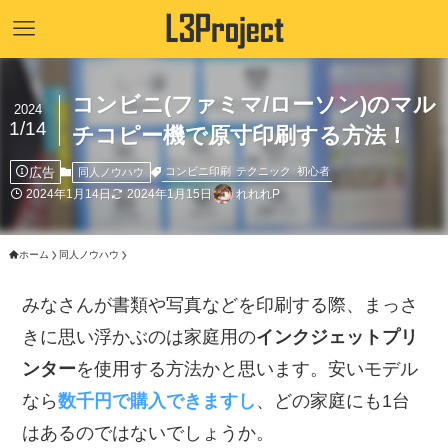
コンビニ(ファミマ/ローソン)のマル
2024
1/14
チコピー機で原寸印刷する方法！
広告
コンビニ印刷
テクニック
初心者
同人ノウハウ
2024年1月14日
2024年1月15日
れれれP
ホーム
同人ノウハウ
みなさんが書類や写真などを印刷する際、まっさ
きに思い浮かぶのは家庭用の
インクジェットプリ
ンター
を使用する方法かと思います。安いモデル
なら
数千円で購入できますし
、どの家庭にも1台
はあるのではないでしょうか。